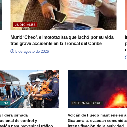
JUDICIALES
Murió ‘Cheo’, el mototaxista que luchó por su vida
I
tras grave accidente en la Troncal del Caribe
5 de agosto de 2026
LENA
INTERNACIONAL
lidera jornada
Volcán de Fuego mantiene en al
tucional de control y
Guatemala: evacúan comunida
ación para prevenir el tráfico
intensificación de la actividad