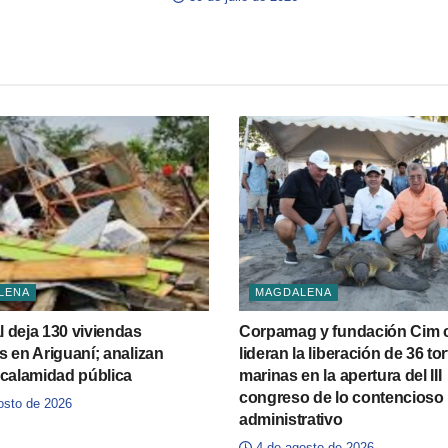
LENA
MAGDALENA
 deja 130 viviendas
Corpamag y fundación Cim c
s en Ariguaní; analizan
lideran la liberación de 36 to
 calamidad pública
marinas en la apertura del III
congreso de lo contencioso
osto de 2026
administrativo
4 de agosto de 2026