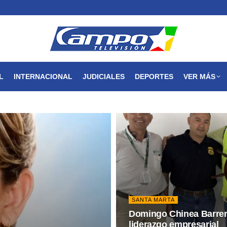
MAGDALENA
NACIONAL
INTERNACIONAL
JUDICIALES
L
INTERNACIONAL
JUDICIALES
DEPORTES
VER MÁS
SANTA MARTA
Domingo Chinea Barrera
liderazgo empresarial