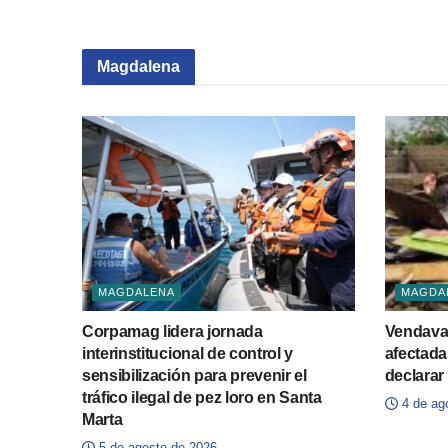
Magdalena
MAGDALENA
MAGDA
Corpamag lidera jornada
Vendaval
interinstitucional de control y
afectada
sensibilización para prevenir el
declarar
tráfico ilegal de pez loro en Santa
4 de ag
Marta
5 de agosto de 2026