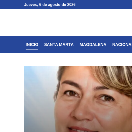
Jueves
Jueves
, 6 de agosto de 2026
, 6 de agosto de 2026
INICIO
SANTA MARTA
INICIO
SANTA MARTA
MAGDALENA
NACIONA