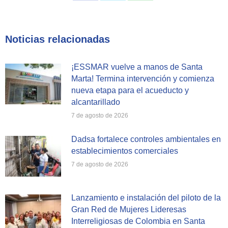
on
on
on
Facebook
X
WhatsApp
Noticias relacionadas
¡ESSMAR vuelve a manos de Santa
Marta! Termina intervención y comienza
nueva etapa para el acueducto y
alcantarillado
7 de agosto de 2026
Dadsa fortalece controles ambientales en
establecimientos comerciales
7 de agosto de 2026
Lanzamiento e instalación del piloto de la
Gran Red de Mujeres Lideresas
Interreligiosas de Colombia en Santa