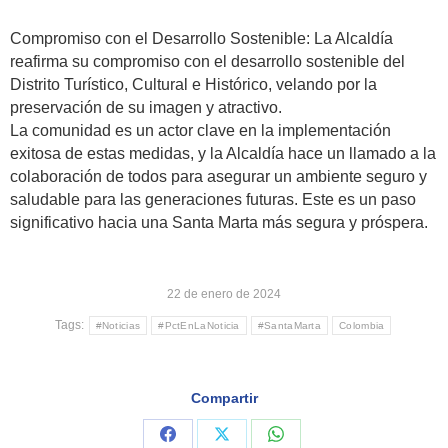
Compromiso con el Desarrollo Sostenible: La Alcaldía
reafirma su compromiso con el desarrollo sostenible del
Distrito Turístico, Cultural e Histórico, velando por la
preservación de su imagen y atractivo.
La comunidad es un actor clave en la implementación
exitosa de estas medidas, y la Alcaldía hace un llamado a la
colaboración de todos para asegurar un ambiente seguro y
saludable para las generaciones futuras. Este es un paso
significativo hacia una Santa Marta más segura y próspera.
22 de enero de 2024
Tags:
#Noticias
#PctEnLaNoticia
#SantaMarta
Colombia
Compartir
Share
Share
Share