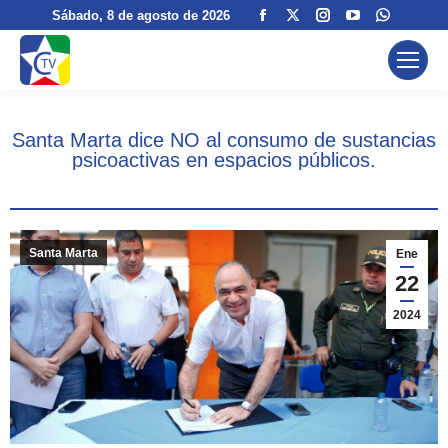
Facebook
X
Instagram
YouTube
Whatsa
Sábado
, 8 de agosto de 2026
page
page
page
page
page
opens
opens
opens
opens
opens
in
in
in
in
in
new
new
new
new
new
Santa Marta dice NO al consumo de sustancias
window
window
window
window
window
psicoactivas en espacios públicos.
Santa Marta
Ene
22
2024