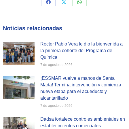
Share
Share
Share
on
on
on
Facebook
X
WhatsApp
Noticias relacionadas
Rector Pablo Vera le dio la bienvenida a
la primera cohorte del Programa de
Química
7 de agosto de 2026
¡ESSMAR vuelve a manos de Santa
Marta! Termina intervención y comienza
nueva etapa para el acueducto y
alcantarillado
7 de agosto de 2026
Dadsa fortalece controles ambientales en
establecimientos comerciales