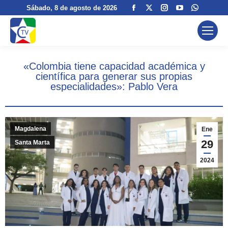
Facebook
X
Instagram
YouTube
Whatsa
Sábado
, 8 de agosto de 2026
page
page
page
page
page
opens
opens
opens
opens
opens
in
in
in
in
in
new
new
new
new
new
«Colombia tiene capacidad académica y
window
window
window
window
window
científica para generar sus propias
especialidades»: Pablo Vera
Magdalena
Ene
29
Santa Marta
2024