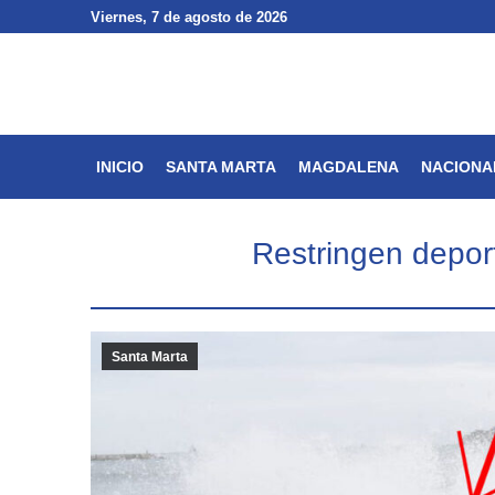
Viernes
Viernes
, 7 de agosto de 2026
, 7 de agosto de 2026
INICIO
SANTA MARTA
INICIO
SANTA MARTA
MAGDALENA
NACIONA
Restringen depor
Santa Marta