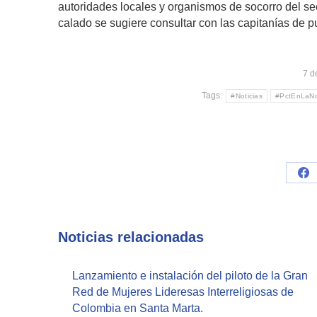
autoridades locales y organismos de socorro del se
calado se sugiere consultar con las capitanías de pu
7 d
Tags:
#Noticias
#PctEnLaNo
Sh
on
Fa
Noticias relacionadas
Lanzamiento e instalación del piloto de la Gran
Red de Mujeres Lideresas Interreligiosas de
Colombia en Santa Marta.