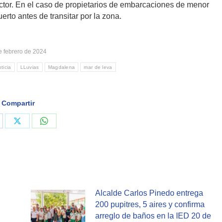
ctor. En el caso de propietarios de embarcaciones de menor
erto antes de transitar por la zona.
e febrero de 2024
ticia
LLuvias
Magdalena
mar de leva
Compartir
are
Share
Share
on
on
cebook
X
WhatsApp
Alcalde Carlos Pinedo entrega
200 pupitres, 5 aires y confirma
arreglo de baños en la IED 20 de