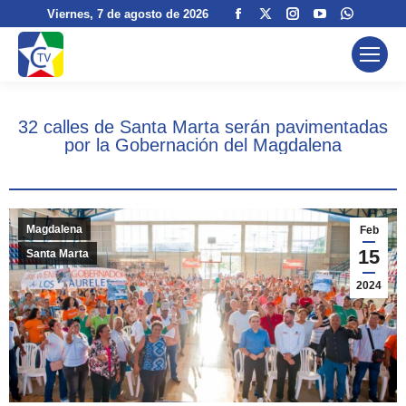
Facebook
X
Instagram
YouTube
Whatsa
Viernes
, 7 de agosto de 2026
page
page
page
page
page
opens
opens
opens
opens
opens
in
in
in
in
in
new
new
new
new
new
32 calles de Santa Marta serán pavimentadas
window
window
window
window
window
por la Gobernación del Magdalena
Magdalena
Feb
15
Santa Marta
2024