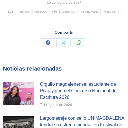
15 de febrero de 2024
Tags:
#judicial
#Noticias
#PctEnLaNoticia
#SantaMarta
Magdalena
Compartir
Share
Share
Share
on
on
on
Facebook
X
WhatsApp
Noticias relacionadas
Orgullo magdalenense: estudiante de
Pivijay gana el Concurso Nacional de
Escritura 2026
7 de agosto de 2026
Largometraje con sello UNIMAGDALENA
tendrá su estreno mundial en Festival de