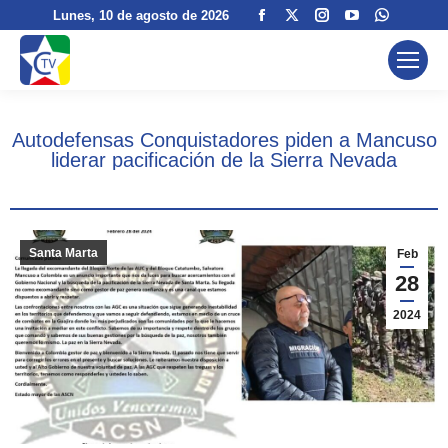
Facebook
X
Instagram
YouTube
Whatsa
Lunes
, 10 de agosto de 2026
page
page
page
page
page
opens
opens
opens
opens
opens
in
in
in
in
in
new
new
new
new
new
Autodefensas Conquistadores piden a Mancuso
window
window
window
window
window
liderar pacificación de la Sierra Nevada
Santa Marta
Feb
28
2024