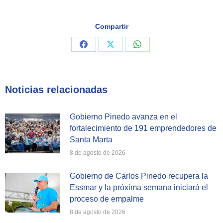
Compartir
Share
Share
Share
on
on
on
Facebook
X
WhatsApp
Noticias relacionadas
Gobierno Pinedo avanza en el
fortalecimiento de 191 emprendedores de
Santa Marta
8 de agosto de 2026
Gobierno de Carlos Pinedo recupera la
Essmar y la próxima semana iniciará el
proceso de empalme
8 de agosto de 2026