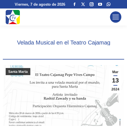
Facebook
X
Instagram
YouTube
Whatsa
Viernes
, 7 de agosto de 2026
page
page
page
page
page
opens
opens
opens
opens
opens
in
in
in
in
in
new
new
new
new
new
window
window
window
window
window
Velada Musical en el Teatro Cajamag
Santa Marta
Mar
13
2024