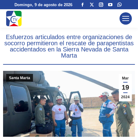
Facebook
X
Instagram
YouTube
Whats
Domingo
, 9 de agosto de 2026
page
page
page
page
page
opens
opens
opens
opens
opens
in
in
in
in
in
Esfuerzos articulados entre organizaciones de
new
new
new
new
new
socorro permitieron el rescate de parapentistas
window
window
window
window
windo
accidentados en la Sierra Nevada de Santa
Marta
Santa Marta
Mar
19
2024