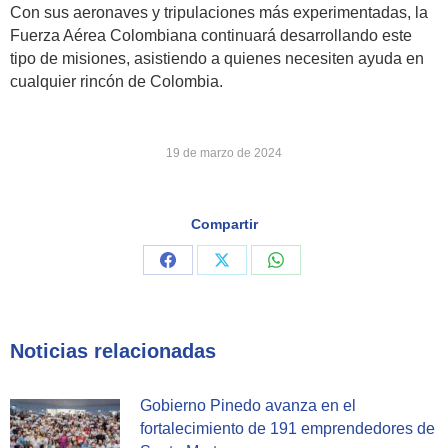
Con sus aeronaves y tripulaciones más experimentadas, la
Fuerza Aérea Colombiana continuará desarrollando este
tipo de misiones, asistiendo a quienes necesiten ayuda en
cualquier rincón de Colombia.
19 de marzo de 2024
Compartir
Share
Share
Share
on
on
on
Facebook
X
WhatsApp
Noticias relacionadas
Gobierno Pinedo avanza en el
fortalecimiento de 191 emprendedores de