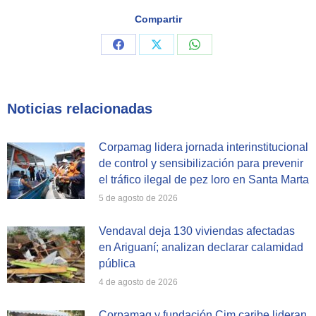
Compartir
Share
Share
Share
on
on
on
Facebook
X
WhatsApp
Noticias relacionadas
Corpamag lidera jornada interinstitucional
de control y sensibilización para prevenir
el tráfico ilegal de pez loro en Santa Marta
5 de agosto de 2026
Vendaval deja 130 viviendas afectadas
en Ariguaní; analizan declarar calamidad
pública
4 de agosto de 2026
Corpamag y fundación Cim caribe lideran