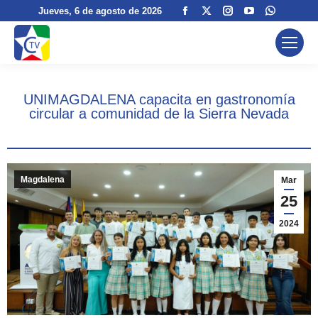
Facebook
X
Instagram
YouTube
Whatsa
Jueves
, 6 de agosto de 2026
page
page
page
page
page
opens
opens
opens
opens
opens
in
in
in
in
in
new
new
new
new
new
UNIMAGDALENA capacita en gastronomía
window
window
window
window
window
circular a comunidad de la Sierra Nevada
Magdalena
Mar
25
2024