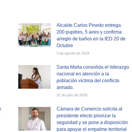
cebook
X
WhatsApp
Alcalde Carlos Pinedo entrega
200 pupitres, 5 aires y confirma
arreglo de baños en la IED 20 de
Octubre
3 de agosto de 2026
Santa Marta consolida el liderazgo
nacional en atención a la
población víctima del conflicto
armado.
31 de julio de 2026
e
Cámara de Comercio solicita al
o
presidente electo priorizar la
seguridad y se pone a disposición
para apoyar el empalme territorial