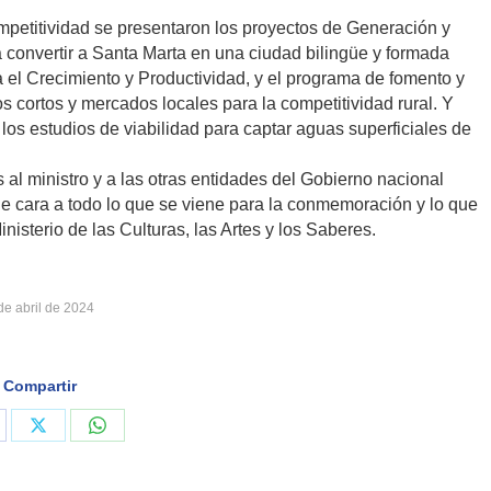
petitividad se presentaron los proyectos de Generación y
a convertir a Santa Marta en una ciudad bilingüe y formada
a el Crecimiento y Productividad, y el programa de fomento y
os cortos y mercados locales para la competitividad rural. Y
 los estudios de viabilidad para captar aguas superficiales de
al ministro y a las otras entidades del Gobierno nacional
de cara a todo lo que se viene para la conmemoración y lo que
isterio de las Culturas, las Artes y los Saberes.
de abril de 2024
Compartir
are
Share
Share
on
on