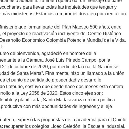
sacar esto adelante. También quiero dar un mensaje de parte
escucharlas para llevar todas las inquietudes que tengan y
 demás ministerios. Estamos comprometidos cien por ciento con
inisterio que forman parte del Plan Maestro 500 años, entre
 el proyecto de reactivación incluyente del Centro Histórico
e Desarrollo Económico Colombia Potencia Mundial de la Vida,
d.
curso de bienvenida, agradeció en nombre de la
esentante a la Cámara, José Luis Pinedo Campo, por la
 21 de octubre de 2020, por medio de la cual la Nación se
iudad de Santa Marta”. Finalmente, hizo un llamado a la unión
sea el punto de partida de prosperidad y desarrollo.
cedo Lafourie, sostuvo que desde hace dos meses esta cartera
rrollo a la Ley 2058 de 2020. Estos cinco ejes son:
tenible y planificada, Santa Marta avanza en una política
 productiva con más oportunidades de ingresos y el eje
adalena, expresó las propuestas de la academia para el Quinto
a: recuperar los colegios Liceo Celedón, la Escuela Industrial,