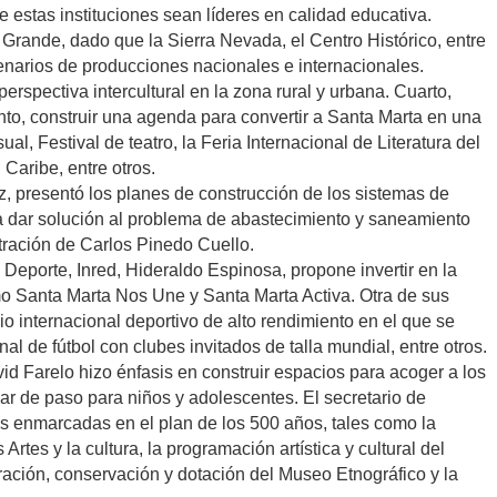
e estas instituciones sean líderes en calidad educativa.
rande, dado que la Sierra Nevada, el Centro Histórico, entre
scenarios de producciones nacionales e internacionales.
erspectiva intercultural en la zona rural y urbana. Cuarto,
into, construir una agenda para convertir a Santa Marta en una
al, Festival de teatro, la Feria Internacional de Literatura del
 Caribe, entre otros.
rez, presentó los planes de construcción de los sistemas de
ra dar solución al problema de abastecimiento y saneamiento
tración de Carlos Pinedo Cuello.
 y Deporte, Inred, Hideraldo Espinosa, propone invertir en la
mo Santa Marta Nos Une y Santa Marta Activa. Otra de sus
 internacional deportivo de alto rendimiento en el que se
al de fútbol con clubes invitados de talla mundial, entre otros.
vid Farelo hizo énfasis en construir espacios para acoger a los
gar de paso para niños y adolescentes. El secretario de
as enmarcadas en el plan de los 500 años, tales como la
Artes y la cultura, la programación artística y cultural del
ración, conservación y dotación del Museo Etnográfico y la