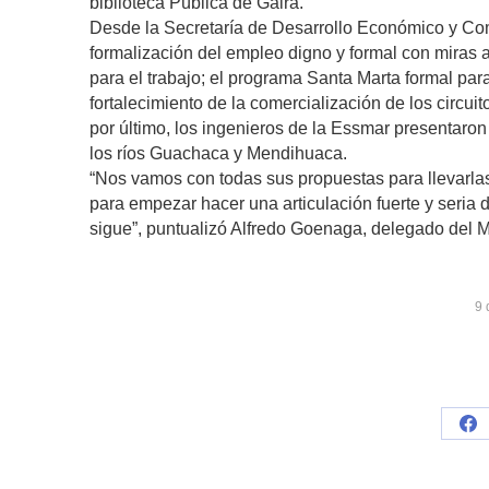
biblioteca Pública de Gaira.
Desde la Secretaría de Desarrollo Económico y Com
formalización del empleo digno y formal con miras 
para el trabajo; el programa Santa Marta formal par
fortalecimiento de la comercialización de los circuit
por último, los ingenieros de la Essmar presentaron
los ríos Guachaca y Mendihuaca.
“Nos vamos con todas sus propuestas para llevarlas 
para empezar hacer una articulación fuerte y seria 
sigue”, puntualizó Alfredo Goenaga, delegado del Min
9 
Sh
on