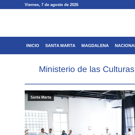
Viernes
Viernes
, 7 de agosto de 2026
, 7 de agosto de 2026
INICIO
SANTA MARTA
INICIO
SANTA MARTA
MAGDALENA
NACIONA
Ministerio de las Cultur
Santa Marta