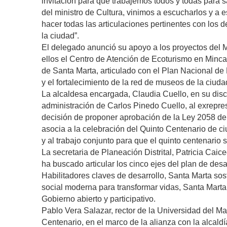
invitación para que trabajemos todos y todas para 
del ministro de Cultura, vinimos a escucharlos y a 
hacer todas las articulaciones pertinentes con los
la ciudad”.
El delegado anunció su apoyo a los proyectos del M
ellos el Centro de Atención de Ecoturismo en Minca,
de Santa Marta, articulado con el Plan Nacional d
y el fortalecimiento de la red de museos de la ciuda
La alcaldesa encargada, Claudia Cuello, en su dis
administración de Carlos Pinedo Cuello, al exrepr
decisión de proponer aprobación de la Ley 2058 del
asocia a la celebración del Quinto Centenario de c
y al trabajo conjunto para que el quinto centenario 
La secretaria de Planeación Distrital, Patricia Cai
ha buscado articular los cinco ejes del plan de desa
Habilitadores claves de desarrollo, Santa Marta sos
social moderna para transformar vidas, Santa Marta
Gobierno abierto y participativo.
Pablo Vera Salazar, rector de la Universidad del M
Centenario, en el marco de la alianza con la alcaldí