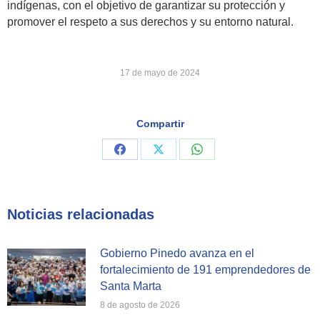
indígenas, con el objetivo de garantizar su protección y
promover el respeto a sus derechos y su entorno natural.
17 de mayo de 2024
Compartir
Share
Share
Share
on
on
on
Facebook
X
WhatsApp
Noticias relacionadas
Gobierno Pinedo avanza en el
fortalecimiento de 191 emprendedores de
Santa Marta
8 de agosto de 2026