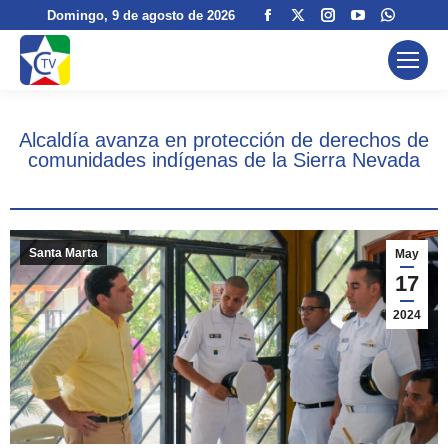
Facebook
X
Instagram
YouTube
Whats
Domingo
, 9 de agosto de 2026
page
page
page
page
page
opens
opens
opens
opens
opens
in
in
in
in
in
new
new
new
new
new
Alcaldía avanza en protección de derechos de
window
window
window
window
windo
comunidades indígenas de la Sierra Nevada
Santa Marta
May
17
2024