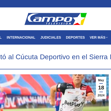
MAGDALENA
NACIONAL
INTERNACIONAL
JUDICIALES
L
INTERNACIONAL
JUDICIALES
DEPORTES
VER MÁS
ó al Cúcuta Deportivo en el Sierr
May
18
2024