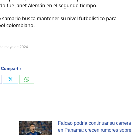
do fue Janet Alemán en el segundo tiempo.
 samario busca mantener su nivel futbolístico para
tbol colombiano.
de mayo de 2024
Compartir
are
Share
Share
on
on
cebook
X
WhatsApp
Falcao podría continuar su carrera
en Panamá: crecen rumores sobre