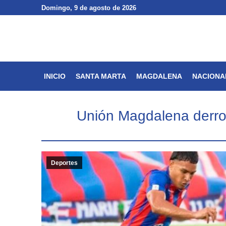
Domingo
Domingo
, 9 de agosto de 2026
, 9 de agosto de 2026
INICIO
SANTA MARTA
INICIO
SANTA MARTA
MAGDALENA
NACIONA
Unión Magdalena derrot
Deportes