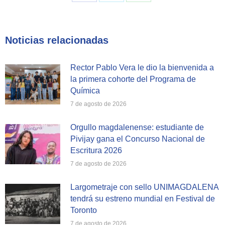
Share
Share
Share
on
on
on
Facebook
X
WhatsApp
Noticias relacionadas
Rector Pablo Vera le dio la bienvenida a
la primera cohorte del Programa de
Química
7 de agosto de 2026
Orgullo magdalenense: estudiante de
Pivijay gana el Concurso Nacional de
Escritura 2026
7 de agosto de 2026
Largometraje con sello UNIMAGDALENA
tendrá su estreno mundial en Festival de
Toronto
7 de agosto de 2026