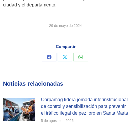
ciudad y el departamento.
29 de mayo de 2024
Compartir
Share
Share
Share
on
on
on
Facebook
X
WhatsApp
Noticias relacionadas
Corpamag lidera jornada interinstitucional
de control y sensibilización para prevenir
el tráfico ilegal de pez loro en Santa Marta
5 de agosto de 2026