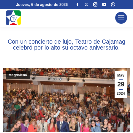
Facebook
X
Instagram
YouTube
Whatsa
Jueves
, 6 de agosto de 2026
page
page
page
page
page
opens
opens
opens
opens
opens
in
in
in
in
in
new
new
new
new
new
Con un concierto de lujo, Teatro de Cajamag
window
window
window
window
window
celebró por lo alto su octavo aniversario.
Magdalena
May
29
2024