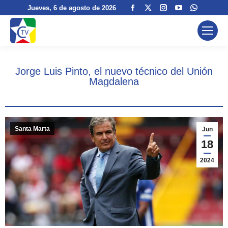
Facebook
X
Instagram
YouTube
Whatsa
Jueves
, 6 de agosto de 2026
page
page
page
page
page
opens
opens
opens
opens
opens
in
in
in
in
in
new
new
new
new
new
Jorge Luis Pinto, el nuevo técnico del Unión
window
window
window
window
window
Magdalena
Santa Marta
Jun
18
2024