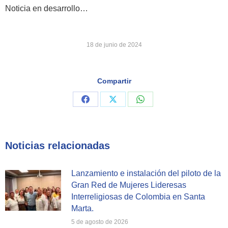
Noticia en desarrollo…
18 de junio de 2024
Compartir
Share
Share
Share
on
on
on
Facebook
X
WhatsApp
Noticias relacionadas
Lanzamiento e instalación del piloto de la
Gran Red de Mujeres Lideresas
Interreligiosas de Colombia en Santa
Marta.
5 de agosto de 2026