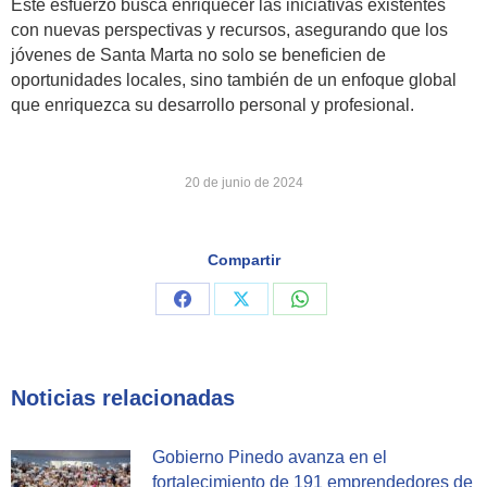
Este esfuerzo busca enriquecer las iniciativas existentes
con nuevas perspectivas y recursos, asegurando que los
jóvenes de Santa Marta no solo se beneficien de
oportunidades locales, sino también de un enfoque global
que enriquezca su desarrollo personal y profesional.
20 de junio de 2024
Compartir
Share
Share
Share
on
on
on
Facebook
X
WhatsApp
Noticias relacionadas
Gobierno Pinedo avanza en el
fortalecimiento de 191 emprendedores de