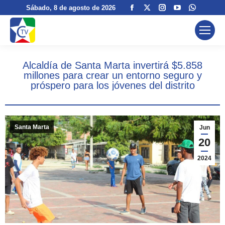
Facebook
X
Instagram
YouTube
Whatsa
Sábado
, 8 de agosto de 2026
page
page
page
page
page
opens
opens
opens
opens
opens
in
in
in
in
in
new
new
new
new
new
Alcaldía de Santa Marta invertirá $5.858
window
window
window
window
window
millones para crear un entorno seguro y
próspero para los jóvenes del distrito
Santa Marta
Jun
20
2024