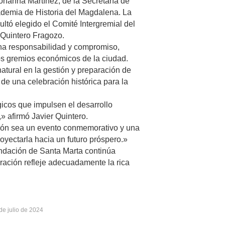
ohanna Martínez, de la Secretaría de
ademia de Historia del Magdalena. La
ultó elegido el Comité Intergremial del
 Quintero Fragozo.
na responsabilidad y compromiso,
os gremios económicos de la ciudad.
atural en la gestión y preparación de
 de una celebración histórica para la
icos que impulsen el desarrollo
» afirmó Javier Quintero.
ión sea un evento conmemorativo y una
royectarla hacia un futuro próspero.»
ndación de Santa Marta continúa
ración refleje adecuadamente la rica
de julio de 2024