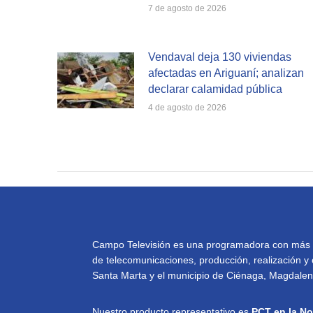
7 de agosto de 2026
Vendaval deja 130 viviendas
afectadas en Ariguaní; analizan
declarar calamidad pública
4 de agosto de 2026
Campo Televisión es una programadora con más de 
de telecomunicaciones, producción, realización y 
Santa Marta y el municipio de Ciénaga, Magdalena
Nuestro producto representativo es
PCT en la No