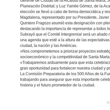
Gerente de Ciudad de la Alcaldía de Santa Marta; J
Planeación Distrital; y Luz Yamile Gómez, de la Ac
elección se llevó a cabo de forma democrática y res
Magdalena, representado por su Presidente, Javier
Quintero Fragozo asumió esta designación con ple
destacando la importancia de representar a todos l
Subrayó que el Comité Intergremial será un aliado n
una agenda que esté a la altura de las expectativas
ciudad, la nación y las Américas.
«Nos comprometemos a priorizar proyectos estratég
socioeconómico y la competitividad de Santa Marta,
«Trabajaremos arduamente para que esta celebrac
gran oportunidad para fortalecer nuestra ciudad y p
La Comisión Preparatoria de los 500 Años de la Fu
trabajando para asegurar que esta importante celeb
historia y el futuro prometedor de la ciudad.
5 