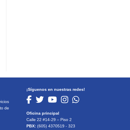
¡Síguenos en nuestras redes!
icios
to de
Oficina principal
Calle 22 #14-29 – Piso 2
PBX:
(605) 4370519 - 323