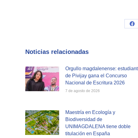
Sh
on
Fa
Noticias relacionadas
Orgullo magdalenense: estudian
de Pivijay gana el Concurso
Nacional de Escritura 2026
7 de agosto de 2026
Maestría en Ecología y
Biodiversidad de
UNIMAGDALENA tiene doble
titulación en España