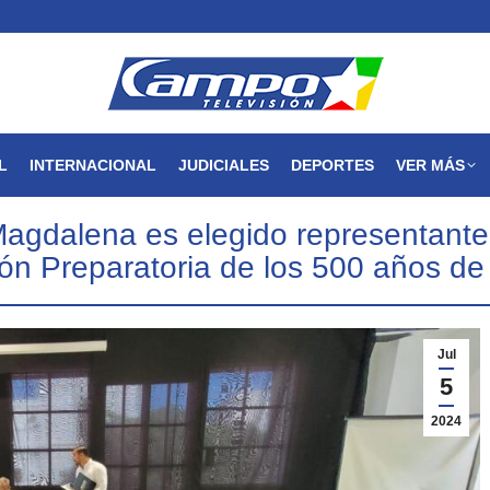
MAGDALENA
NACIONAL
INTERNACIONAL
JUDICIALES
L
INTERNACIONAL
JUDICIALES
DEPORTES
VER MÁS
 Magdalena es elegido representant
ión Preparatoria de los 500 años de
Jul
5
2024