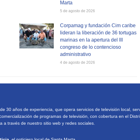
Marta
5 de agosto de 2026
Corpamag y fundación Cim caribe
lideran la liberación de 36 tortugas
marinas en la apertura del III
congreso de lo contencioso
administrativo
4 de agosto de 2026
30 años de experiencia, que opera servicios de televisión local, serv
comercialización de programas de televisión, con cobertura en el Distri
 a través de nuestro sitio web y redes sociales.
ticia
, el noticiero local de Santa Marta.