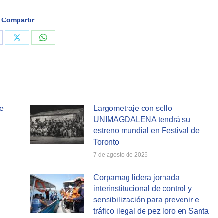
Compartir
are
Share
Share
on
on
cebook
X
WhatsApp
te
Largometraje con sello
UNIMAGDALENA tendrá su
estreno mundial en Festival de
Toronto
7 de agosto de 2026
Corpamag lidera jornada
interinstitucional de control y
sensibilización para prevenir el
tráfico ilegal de pez loro en Santa