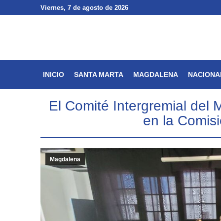
Viernes
Viernes
, 7 de agosto de 2026
, 7 de agosto de 2026
INICIO
SANTA MARTA
INICIO
SANTA MARTA
MAGDALENA
NACIONA
El Comité Intergremial del
en la Comis
Magdalena