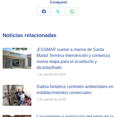
Compartir
Share
Share
Share
on
on
on
Facebook
X
WhatsApp
Noticias relacionadas
¡ESSMAR vuelve a manos de Santa
Marta! Termina intervención y comienza
nueva etapa para el acueducto y
alcantarillado
7 de agosto de 2026
Dadsa fortalece controles ambientales en
establecimientos comerciales
7 de agosto de 2026
Lanzamiento e instalación del piloto de la