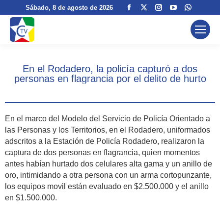
Facebook
X
Instagram
YouTube
Whatsa
Sábado
, 8 de agosto de 2026
page
page
page
page
page
opens
opens
opens
opens
opens
in
in
in
in
in
new
new
new
new
new
En el Rodadero, la policía capturó a dos
window
window
window
window
window
personas en flagrancia por el delito de hurto
En el marco del Modelo del Servicio de Policía Orientado a
las Personas y los Territorios, en el Rodadero, uniformados
adscritos a la Estación de Policía Rodadero, realizaron la
captura de dos personas en flagrancia, quien momentos
antes habían hurtado dos celulares alta gama y un anillo de
oro, intimidando a otra persona con un arma cortopunzante,
los equipos movil están evaluado en $2.500.000 y el anillo
en $1.500.000.