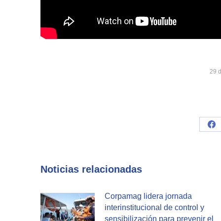
29 
Sh
on
Fa
Noticias relacionadas
Corpamag lidera jornada
interinstitucional de control y
sensibilización para prevenir el