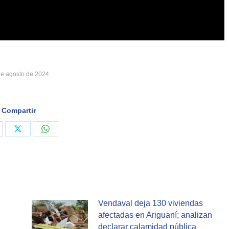
de agosto de 2024
Compartir
are
Share
Share
on
on
cebook
X
WhatsApp
Vendaval deja 130 viviendas
afectadas en Ariguaní; analizan
declarar calamidad pública