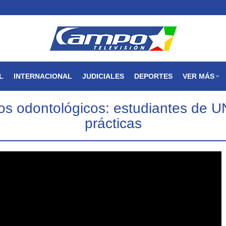
MAGDALENA
NACIONAL
INTERNACIONAL
JUDICIALES
L
INTERNACIONAL
JUDICIALES
DEPORTES
VER MÁS
orios odontológicos: estudiantes
prácticas