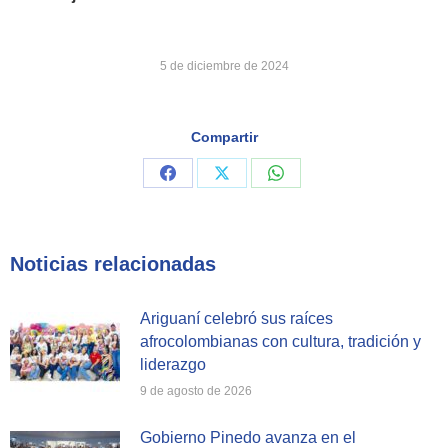
5 de diciembre de 2024
Compartir
Share
Share
Share
on
on
on
Facebook
X
WhatsApp
Noticias relacionadas
Ariguaní celebró sus raíces
afrocolombianas con cultura, tradición y
liderazgo
9 de agosto de 2026
Gobierno Pinedo avanza en el