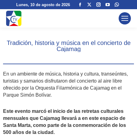
Facebook
X
Instagram
YouTube
Whatsa
Lunes
, 10 de agosto de 2026
page
page
page
page
page
opens
opens
opens
opens
opens
in
in
in
in
in
new
new
new
new
new
Tradición, historia y música en el concierto de
window
window
window
window
window
Cajamag
En un ambiente de música, historia y cultura, transeúntes,
turistas y samarios disfrutaron del concierto al aire libre
ofrecido por la Orquesta Filarmónica de Cajamag en el
Parque Simón Bolívar.
Este evento marcó el inicio de las retretas culturales
mensuales que Cajamag llevará a en este espacio de
Santa Marta, como parte de la conmemoración de los
500 años de la ciudad.