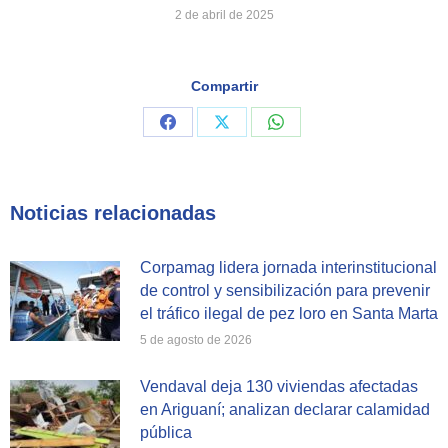
2 de abril de 2025
Compartir
Share
Share
Share
on
on
on
Facebook
X
WhatsApp
Noticias relacionadas
Corpamag lidera jornada interinstitucional
de control y sensibilización para prevenir
el tráfico ilegal de pez loro en Santa Marta
5 de agosto de 2026
Vendaval deja 130 viviendas afectadas
en Ariguaní; analizan declarar calamidad
pública