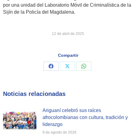
por una unidad del Laboratorio Móvil de Criminalística de la
Sijín de la Policía del Magdalena.
12 de abril de 2025
Compartir
Share
Share
Share
on
on
on
Facebook
X
WhatsApp
Noticias relacionadas
Ariguaní celebró sus raíces
afrocolombianas con cultura, tradición y
liderazgo
9 de agosto de 2026