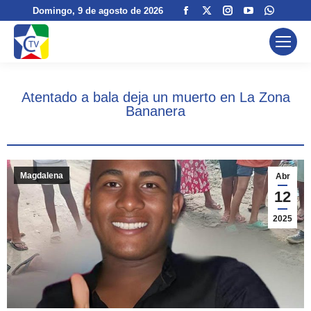
Facebook
X
Instagram
YouTube
Whats
Domingo
, 9 de agosto de 2026
page
page
page
page
page
opens
opens
opens
opens
opens
in
in
in
in
in
new
new
new
new
new
Atentado a bala deja un muerto en La Zona
window
window
window
window
windo
Bananera
Magdalena
Abr
12
2025