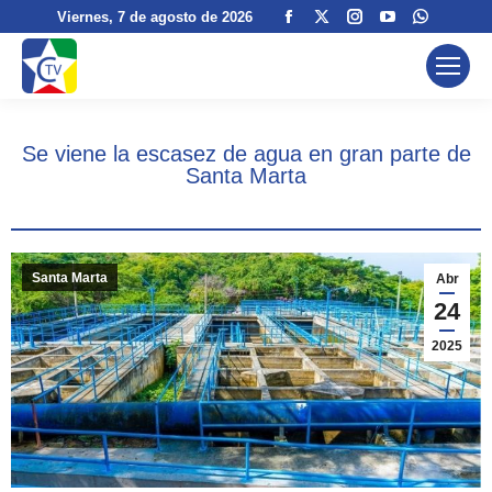
Facebook
X
Instagram
YouTube
Whatsa
Viernes
, 7 de agosto de 2026
page
page
page
page
page
opens
opens
opens
opens
opens
in
in
in
in
in
new
new
new
new
new
Se viene la escasez de agua en gran parte de
window
window
window
window
window
Santa Marta
Santa Marta
Abr
24
2025