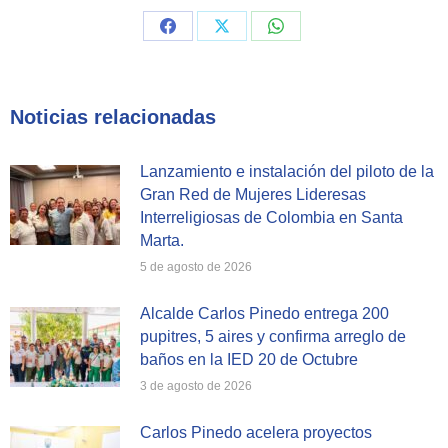
Share
Share
Share
on
on
on
Facebook
X
WhatsApp
Noticias relacionadas
Lanzamiento e instalación del piloto de la
Gran Red de Mujeres Lideresas
Interreligiosas de Colombia en Santa
Marta.
5 de agosto de 2026
Alcalde Carlos Pinedo entrega 200
pupitres, 5 aires y confirma arreglo de
baños en la IED 20 de Octubre
3 de agosto de 2026
Carlos Pinedo acelera proyectos