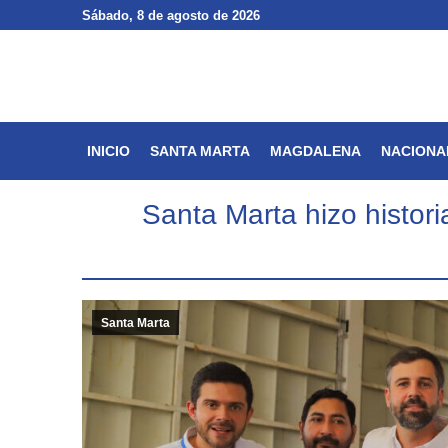
Sábado
Sábado
, 8 de agosto de 2026
, 8 de agosto de 2026
INICIO
SANTA MARTA
INICIO
SANTA MARTA
MAGDALENA
NACIONA
Santa Marta hizo histor
Santa Marta