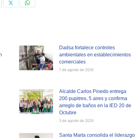
are
Share
Share
on
on
cebook
X
WhatsApp
Dadsa fortalece controles
n
ambientales en establecimientos
comerciales
7 de agosto de 2026
Alcalde Carlos Pinedo entrega
200 pupitres, 5 aires y confirma
arreglo de baños en la IED 20 de
Octubre
3 de agosto de 2026
Santa Marta consolida el liderazgo