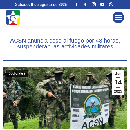
Facebook
X
Instagram
YouTube
Whatsa
Sábado
, 8 de agosto de 2026
page
page
page
page
page
opens
opens
opens
opens
opens
in
in
in
in
in
new
new
new
new
new
ACSN anuncia cese al fuego por 48 horas,
window
window
window
window
window
suspenderán las actividades militares
Judiciales
Jun
14
2025