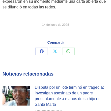
expresaron en su momento mediante una carta abierta que
se difundió en todas las redes.
14 de junio de 2025
Compartir
Share
Share
Share
on
on
on
Facebook
X
WhatsApp
Noticias relacionadas
Disputa por un lote terminó en tragedia:
investigan asesinato de un padre
presuntamente a manos de su hijo en
Santa Marta