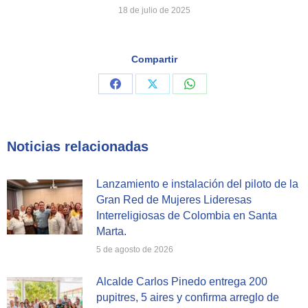
18 de julio de 2025
Compartir
Share
Share
Share
on
on
on
Facebook
X
WhatsApp
Noticias relacionadas
Lanzamiento e instalación del piloto de la
Gran Red de Mujeres Lideresas
Interreligiosas de Colombia en Santa
Marta.
5 de agosto de 2026
Alcalde Carlos Pinedo entrega 200
pupitres, 5 aires y confirma arreglo de