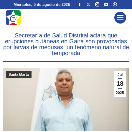
Facebook
X
Instagram
YouTube
Whats
Miércoles
, 5 de agosto de 2026
page
page
page
page
page
opens
opens
opens
opens
opens
in
in
in
in
in
Secretaría de Salud Distrital aclara que
new
new
new
new
new
erupciones cutáneas en Gaira son provocadas
window
window
window
window
windo
por larvas de medusas, un fenómeno natural de
temporada
Santa Marta
Jul
18
2025