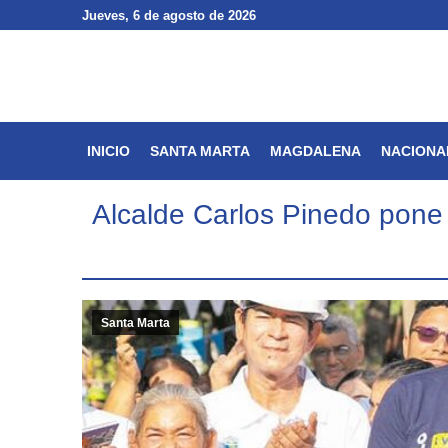
Jueves
Jueves
, 6 de agosto de 2026
, 6 de agosto de 2026
INICIO
SANTA MARTA
INICIO
SANTA MARTA
MAGDALENA
NACIONA
Alcalde Carlos Pinedo pone 
Santa Marta