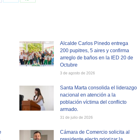
are
Share
Share
on
on
cebook
X
WhatsApp
Alcalde Carlos Pinedo entrega
200 pupitres, 5 aires y confirma
arreglo de baños en la IED 20 de
Octubre
3 de agosto de 2026
Santa Marta consolida el liderazgo
nacional en atención a la
población víctima del conflicto
armado.
31 de julio de 2026
e
Cámara de Comercio solicita al
o
presidente electo priorizar la