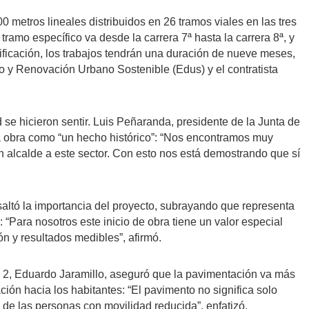
metros lineales distribuidos en 26 tramos viales en las tres
l tramo específico va desde la carrera 7ª hasta la carrera 8ª, y
ificación, los trabajos tendrán una duración de nueve meses,
o y Renovación Urbano Sostenible (Edus) y el contratista
 se hicieron sentir. Luis Peñaranda, presidente de la Junta de
a obra como “un hecho histórico”: “Nos encontramos muy
 alcalde a este sector. Con esto nos está demostrando que sí
saltó la importancia del proyecto, subrayando que representa
: “Para nosotros este inicio de obra tiene un valor especial
ón y resultados medibles”, afirmó.
d 2, Eduardo Jaramillo, aseguró que la pavimentación va más
ación hacia los habitantes: “El pavimento no significa solo
 de las personas con movilidad reducida”, enfatizó.