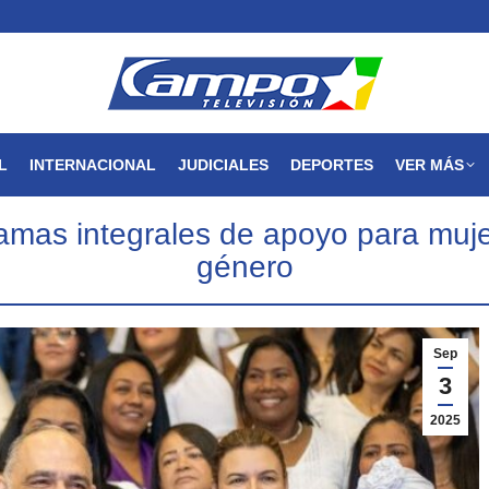
MAGDALENA
NACIONAL
INTERNACIONAL
JUDICIALES
L
INTERNACIONAL
JUDICIALES
DEPORTES
VER MÁS
amas integrales de apoyo para muje
género
Sep
3
2025