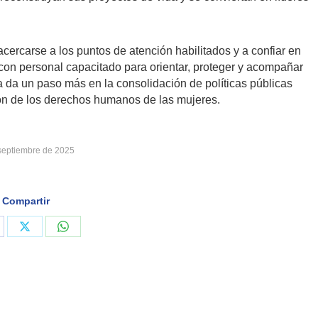
acercarse a los puntos de atención habilitados y a confiar en
 con personal capacitado para orientar, proteger y acompañar
a da un paso más en la consolidación de políticas públicas
ón de los derechos humanos de las mujeres.
septiembre de 2025
Compartir
are
Share
Share
on
on
cebook
X
WhatsApp