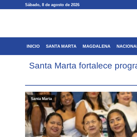
Sábado
Sábado
, 8 de agosto de 2026
, 8 de agosto de 2026
INICIO
SANTA MARTA
INICIO
SANTA MARTA
MAGDALENA
NACIONA
Santa Marta fortalece progr
Santa Marta