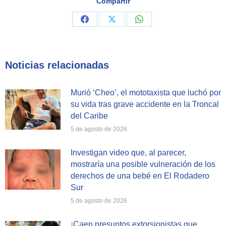
Compartir
Share
Share
Share
on
on
on
Facebook
X
WhatsApp
Noticias relacionadas
Murió ‘Cheo’, el mototaxista que luchó por
su vida tras grave accidente en la Troncal
del Caribe
5 de agosto de 2026
Investigan video que, al parecer,
mostraría una posible vulneración de los
derechos de una bebé en El Rodadero
Sur
5 de agosto de 2026
¡Caen presuntos extorsionistas que