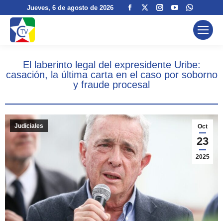
Facebook
X
Instagram
YouTube
Whatsa
Jueves
, 6 de agosto de 2026
page
page
page
page
page
opens
opens
opens
opens
opens
in
in
in
in
in
new
new
new
new
new
El laberinto legal del expresidente Uribe:
window
window
window
window
window
casación, la última carta en el caso por soborno
y fraude procesal
Judiciales
Oct
23
2025