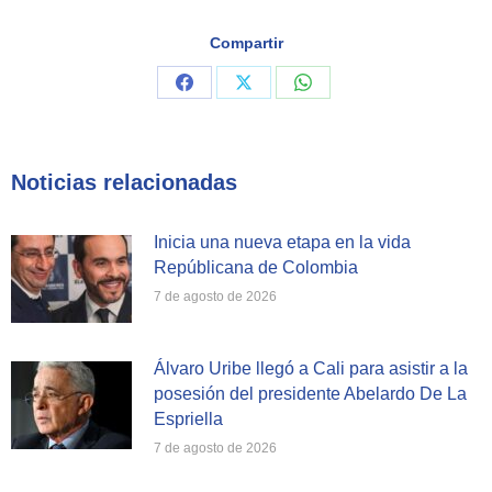
Compartir
Share
Share
Share
on
on
on
Facebook
X
WhatsApp
Noticias relacionadas
Inicia una nueva etapa en la vida
Repúblicana de Colombia
7 de agosto de 2026
Álvaro Uribe llegó a Cali para asistir a la
posesión del presidente Abelardo De La
Espriella
7 de agosto de 2026