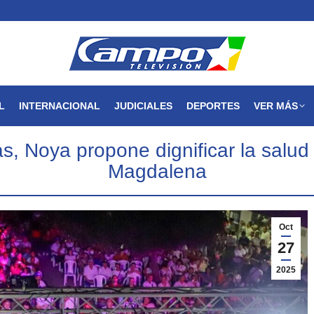
MAGDALENA
NACIONAL
INTERNACIONAL
JUDICIALES
L
INTERNACIONAL
JUDICIALES
DEPORTES
VER MÁS
 Noya propone dignificar la salud y
Magdalena
Oct
27
2025