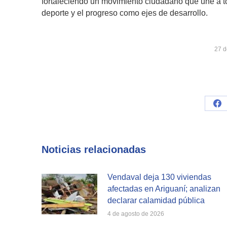
fortaleciendo un movimiento ciudadano que une a to
deporte y el progreso como ejes de desarrollo.
27 d
Sh
on
Fa
Noticias relacionadas
Vendaval deja 130 viviendas
afectadas en Ariguaní; analizan
declarar calamidad pública
4 de agosto de 2026