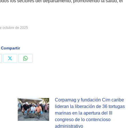
dos los sectores del departamento, promoviendo la salud, el
e octubre de 2025
Compartir
are
Share
Share
on
on
cebook
X
WhatsApp
Corpamag y fundación Cim caribe
lideran la liberación de 36 tortugas
marinas en la apertura del III
congreso de lo contencioso
administrativo