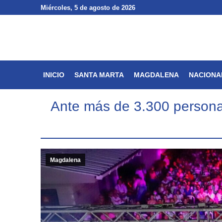
Miércoles
Miércoles
, 5 de agosto de 2026
, 5 de agosto de 2026
INICIO
SANTA MARTA
INICIO
SANTA MARTA
MAGDALENA
NACIONA
Ante más de 3.300 personas,
Magdalena