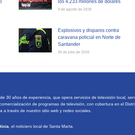
o
los 4.233 millones de dólares
4 de agosto de 2026
Explosivos y disparos contra
caravana policial en Norte de
Santander
30 de julio de 2026
30 años de experiencia, que opera servicios de televisión local, serv
comercialización de programas de televisión, con cobertura en el Distri
 a través de nuestro sitio web y redes sociales.
ticia
, el noticiero local de Santa Marta.