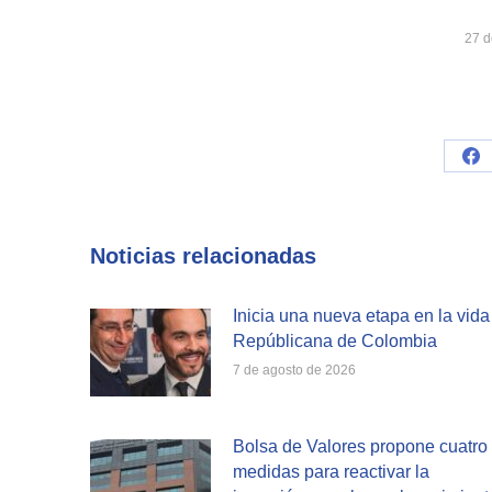
27 d
Sh
on
Fa
Noticias relacionadas
Inicia una nueva etapa en la vida
Repúblicana de Colombia
7 de agosto de 2026
Bolsa de Valores propone cuatro
medidas para reactivar la