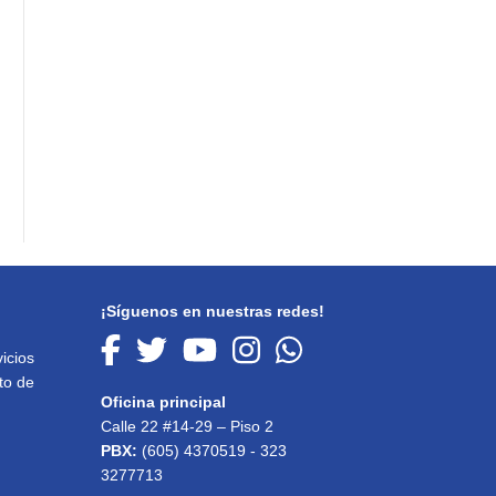
¡Síguenos en nuestras redes!
icios
to de
Oficina principal
Calle 22 #14-29 – Piso 2
PBX:
(605) 4370519 - 323
3277713