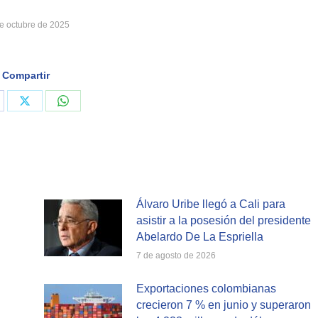
e octubre de 2025
Compartir
are
Share
Share
on
on
cebook
X
WhatsApp
Álvaro Uribe llegó a Cali para
asistir a la posesión del presidente
Abelardo De La Espriella
7 de agosto de 2026
Exportaciones colombianas
crecieron 7 % en junio y superaron