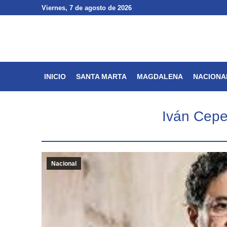
Viernes
Viernes
, 7 de agosto de 2026
, 7 de agosto de 2026
INICIO
SANTA MARTA
INICIO
SANTA MARTA
MAGDALENA
NACIONA
Iván Ceped
Nacional