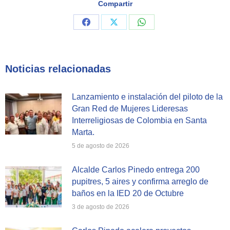
Compartir
Share
Share
Share
on
on
on
Facebook
X
WhatsApp
Noticias relacionadas
Lanzamiento e instalación del piloto de la
Gran Red de Mujeres Lideresas
Interreligiosas de Colombia en Santa
Marta.
5 de agosto de 2026
Alcalde Carlos Pinedo entrega 200
pupitres, 5 aires y confirma arreglo de
baños en la IED 20 de Octubre
3 de agosto de 2026