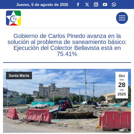
Facebook
X
Instagram
YouTube
Whatsa
Jueves
, 6 de agosto de 2026
page
page
page
page
page
opens
opens
opens
opens
opens
in
in
in
in
in
Gobierno de Carlos Pinedo avanza en la
new
new
new
new
new
solución al problema de saneamiento básico:
window
window
window
window
window
Ejecución del Colector Bellavista está en
75.41%
Santa Marta
Oct
28
2025