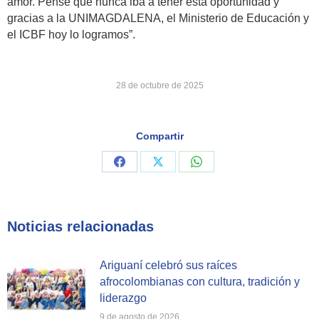
amor. Pensé que nunca iba a tener esta oportunidad y
gracias a la UNIMAGDALENA, el Ministerio de Educación y
el ICBF hoy lo logramos”.
28 de octubre de 2025
Compartir
Share
Share
Share
on
on
on
Facebook
X
WhatsApp
Noticias relacionadas
Ariguaní celebró sus raíces
afrocolombianas con cultura, tradición y
liderazgo
9 de agosto de 2026