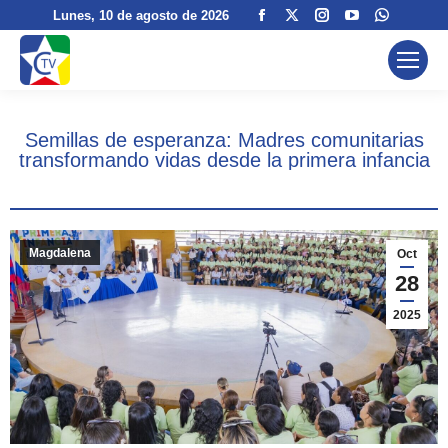
Facebook
X
Instagram
YouTube
Whatsa
Lunes
, 10 de agosto de 2026
page
page
page
page
page
opens
opens
opens
opens
opens
in
in
in
in
in
new
new
new
new
new
Semillas de esperanza: Madres comunitarias
window
window
window
window
window
transformando vidas desde la primera infancia
Magdalena
Oct
28
2025