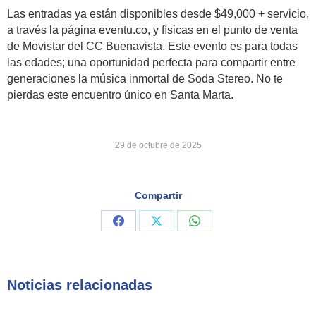
Las entradas ya están disponibles desde $49,000 + servicio,
a través la página eventu.co, y físicas en el punto de venta
de Movistar del CC Buenavista. Este evento es para todas
las edades; una oportunidad perfecta para compartir entre
generaciones la música inmortal de Soda Stereo. No te
pierdas este encuentro único en Santa Marta.
29 de octubre de 2025
Compartir
Share
Share
Share
on
on
on
Facebook
X
WhatsApp
Noticias relacionadas