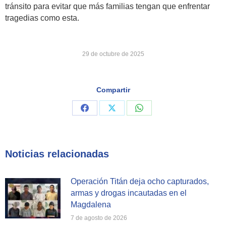
tránsito para evitar que más familias tengan que enfrentar
tragedias como esta.
29 de octubre de 2025
Compartir
Share
Share
Share
on
on
on
Facebook
X
WhatsApp
Noticias relacionadas
Operación Titán deja ocho capturados,
armas y drogas incautadas en el
Magdalena
7 de agosto de 2026