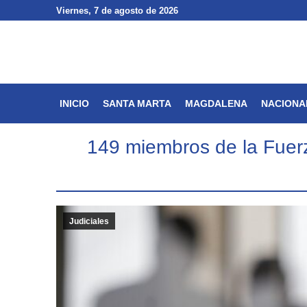
Viernes
Viernes
, 7 de agosto de 2026
, 7 de agosto de 2026
INICIO
SANTA MARTA
INICIO
SANTA MARTA
MAGDALENA
NACIONA
149 miembros de la Fuer
Judiciales