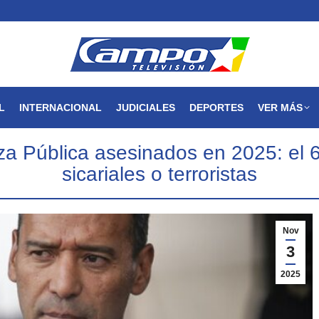
MAGDALENA
NACIONAL
INTERNACIONAL
JUDICIALES
L
INTERNACIONAL
JUDICIALES
DEPORTES
VER MÁS
za Pública asesinados en 2025: el 
sicariales o terroristas
Nov
3
2025