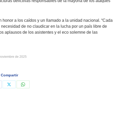
ructuras delictivas responsables de la mayoría de los ataques
 honor a los caídos y un llamado a la unidad nacional. “Cada
 necesidad de no claudicar en la lucha por un país libre de
 los aplausos de los asistentes y el eco solemne de las
 noviembre de 2025
Compartir
are
Share
Share
on
on
cebook
X
WhatsApp