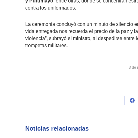
y Putumayo
, entre otras, donde se concentran est
contra los uniformados.
La ceremonia concluyó con un minuto de silencio en
vida entregada nos recuerda el precio de la paz y la
violencia”, subrayó el ministro, al despedirse entre
trompetas militares.
3 de
Sh
on
Fa
Noticias relacionadas