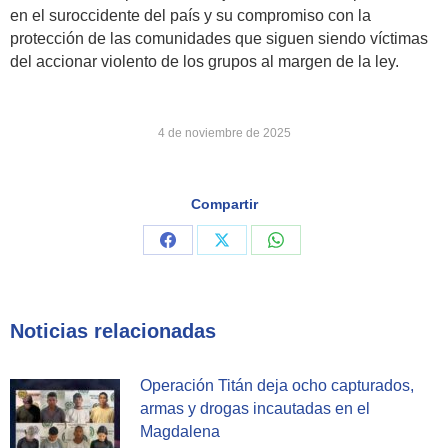
en el suroccidente del país y su compromiso con la
protección de las comunidades que siguen siendo víctimas
del accionar violento de los grupos al margen de la ley.
4 de noviembre de 2025
Compartir
Share
Share
Share
on
on
on
Facebook
X
WhatsApp
Noticias relacionadas
Operación Titán deja ocho capturados,
armas y drogas incautadas en el
Magdalena