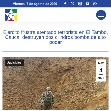
Facebook
X
Instagram
YouTube
Whatsa
Viernes
, 7 de agosto de 2026
page
page
page
page
page
opens
opens
opens
opens
opens
in
in
in
in
in
new
new
new
new
new
Ejército frustra atentado terrorista en El Tambo,
window
window
window
window
window
Cauca: destruyen dos cilindros bomba de alto
poder
Judiciales
Nov
4
2025