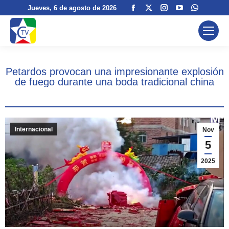
Facebook
X
Instagram
YouTube
Whatsa
Jueves
, 6 de agosto de 2026
page
page
page
page
page
opens
opens
opens
opens
opens
in
in
in
in
in
new
new
new
new
new
Petardos provocan una impresionante explosión
window
window
window
window
window
de fuego durante una boda tradicional china
Internacional
Nov
5
2025