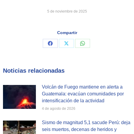
5 de noviembre de 2025
Compartir
Share
Share
Share
on
on
on
Facebook
X
WhatsApp
Noticias relacionadas
Volcán de Fuego mantiene en alerta a
Guatemala: evacúan comunidades por
intensificación de la actividad
4 de agosto de 2026
Sismo de magnitud 5,1 sacude Perú: deja
seis muertos, decenas de heridos y