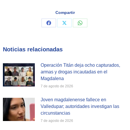
Compartir
Share
Share
Share
on
on
on
Facebook
X
WhatsApp
Noticias relacionadas
Operación Titán deja ocho capturados,
armas y drogas incautadas en el
Magdalena
7 de agosto de 2026
Joven magdalenense fallece en
Valledupar; autoridades investigan las
circunstancias
7 de agosto de 2026