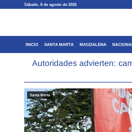
Sábado
Sábado
, 8 de agosto de 2026
, 8 de agosto de 2026
INICIO
SANTA MARTA
INICIO
SANTA MARTA
MAGDALENA
NACIONA
Autoridades advierten: cam
Santa Marta