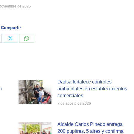
 noviembre de 2025
Compartir
are
Share
Share
on
on
cebook
X
WhatsApp
Dadsa fortalece controles
n
ambientales en establecimientos
comerciales
7 de agosto de 2026
Alcalde Carlos Pinedo entrega
200 pupitres, 5 aires y confirma