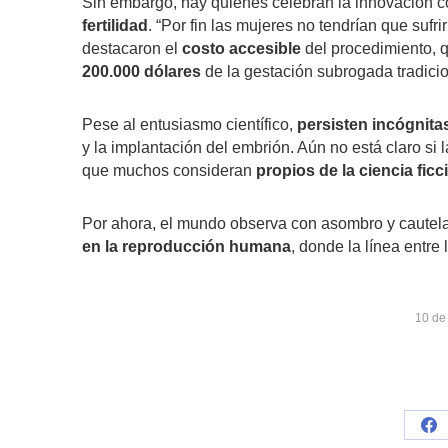
Sin embargo, hay quienes celebran la innovación
fertilidad
. “Por fin las mujeres no tendrían que suf
destacaron el
costo accesible
del procedimiento, 
200.000 dólares
de la gestación subrogada tradicio
Pese al entusiasmo científico,
persisten incógnitas
y la implantación del embrión. Aún no está claro si 
que muchos consideran
propios de la ciencia ficc
Por ahora, el mundo observa con asombro y cautela
en la reproducción humana
, donde la línea entre 
10 de
Sh