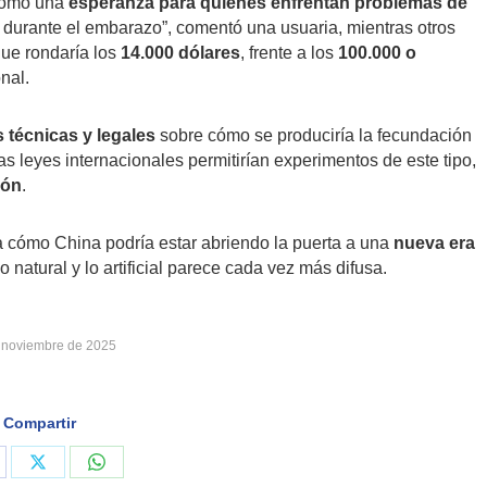
 como una
esperanza para quienes enfrentan problemas de
rir durante el embarazo”, comentó una usuaria, mientras otros
que rondaría los
14.000 dólares
, frente a los
100.000 o
nal.
 técnicas y legales
sobre cómo se produciría la fecundación
las leyes internacionales permitirían experimentos de este tipo,
ión
.
 cómo China podría estar abriendo la puerta a una
nueva era
lo natural y lo artificial parece cada vez más difusa.
 noviembre de 2025
Compartir
are
Share
Share