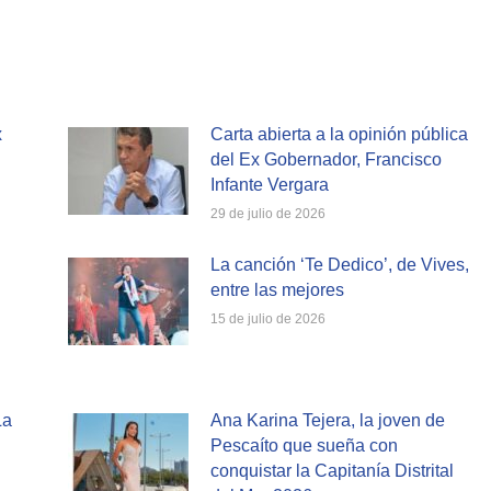
on
on
cebook
X
WhatsApp
x
Carta abierta a la opinión pública
del Ex Gobernador, Francisco
Infante Vergara
29 de julio de 2026
La canción ‘Te Dedico’, de Vives,
entre las mejores
15 de julio de 2026
La
Ana Karina Tejera, la joven de
Pescaíto que sueña con
conquistar la Capitanía Distrital