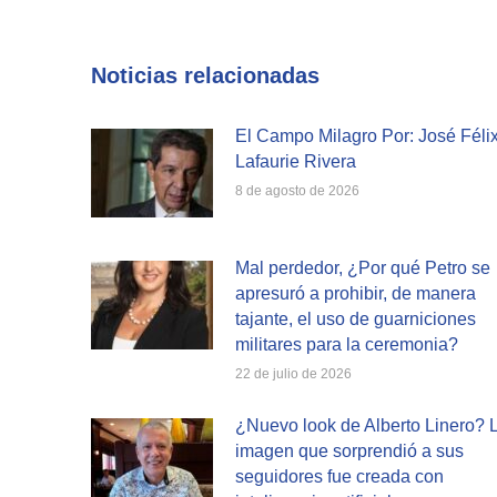
on
Fa
Noticias relacionadas
El Campo Milagro Por: José Féli
Lafaurie Rivera
8 de agosto de 2026
Mal perdedor, ¿Por qué Petro se
apresuró a prohibir, de manera
tajante, el uso de guarniciones
militares para la ceremonia?
22 de julio de 2026
¿Nuevo look de Alberto Linero? 
imagen que sorprendió a sus
seguidores fue creada con