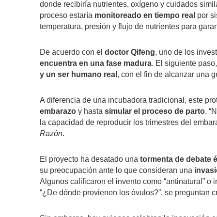
donde recibiría nutrientes, oxígeno y cuidados sim
proceso estaría
monitoreado en tiempo real
por si
temperatura, presión y flujo de nutrientes para garan
De acuerdo con el
doctor Qifeng
, uno de los inves
encuentra en una fase madura
. El siguiente paso
y un ser humano real
, con el fin de alcanzar una 
A diferencia de una incubadora tradicional, este pr
embarazo
y hasta
simular el proceso de parto
. “
la capacidad de reproducir los trimestres del embar
Razón
.
El proyecto ha desatado una
tormenta de debate é
su preocupación ante lo que consideran una
invas
Algunos calificaron el invento como “antinatural” o 
“¿De dónde provienen los óvulos?”, se preguntan cr