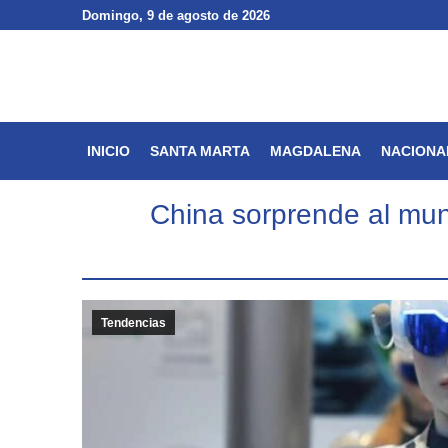
Domingo
Domingo
, 9 de agosto de 2026
, 9 de agosto de 2026
INICIO
SANTA MARTA
INICIO
SANTA MARTA
MAGDALENA
NACIONA
China sorprende al mund
Tendencias