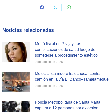
Share
Share
Share
on
on
on
Facebook
X
WhatsApp
Noticias relacionadas
Murió fiscal de Pivijay tras
complicaciones de salud luego de
someterse a procedimiento estético
9 de agosto de 2026
Motociclista muere tras chocar contra
camión en la vía El Banco–Tamalameque
9 de agosto de 2026
Policía Metropolitana de Santa Marta
captura a 12 personas por extorsión