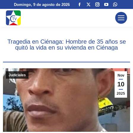
Facebook
X
Instagram
YouTube
Whats
Domingo
, 9 de agosto de 2026
page
page
page
page
page
opens
opens
opens
opens
opens
in
in
in
in
in
new
new
new
new
new
Tragedia en Ciénaga: Hombre de 35 años se
window
window
window
window
windo
quitó la vida en su vivienda en Ciénaga
Judiciales
Nov
10
2025