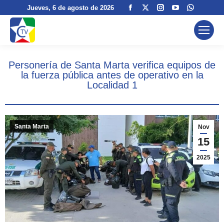
Facebook
X
Instagram
YouTube
Whatsa
Jueves
, 6 de agosto de 2026
page
page
page
page
page
opens
opens
opens
opens
opens
in
in
in
in
in
new
new
new
new
new
Personería de Santa Marta verifica equipos de
window
window
window
window
window
la fuerza pública antes de operativo en la
Localidad 1
Santa Marta
Nov
15
2025