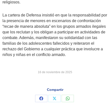
religiosos.
La cartera de Defensa insistió en que la responsabilidad por
la presencia de menores en escenarios de confrontación
“recae de manera absoluta” en los grupos armados ilegales
que los reclutan y los obligan a participar en actividades de
combate. Además, manifestaron su solidaridad con las
familias de los adolescentes fallecidos y reiteraron el
rechazo del Gobierno a cualquier práctica que involucre a
niños y niñas en el conflicto armado.
16 de noviembre de 2025
Compartir
Share
Share
Share
on
on
on