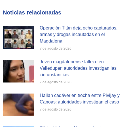
Facebook
X
WhatsApp
Noticias relacionadas
Operación Titán deja ocho capturados,
armas y drogas incautadas en el
Magdalena
7 de agosto de 2026
Joven magdalenense fallece en
Valledupar; autoridades investigan las
circunstancias
7 de agosto de 2026
Hallan cadáver en trocha entre Pivijay y
Canoas: autoridades investigan el caso
7 de agosto de 2026