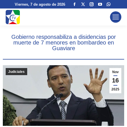
Facebook
X
Instagram
YouTube
Whatsa
Viernes
, 7 de agosto de 2026
page
page
page
page
page
opens
opens
opens
opens
opens
in
in
in
in
in
new
new
new
new
new
Gobierno responsabiliza a disidencias por
window
window
window
window
window
muerte de 7 menores en bombardeo en
Guaviare
Judiciales
Nov
16
2025