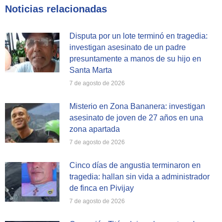
Facebook
X
WhatsApp
Noticias relacionadas
Disputa por un lote terminó en tragedia:
investigan asesinato de un padre
presuntamente a manos de su hijo en
Santa Marta
7 de agosto de 2026
Misterio en Zona Bananera: investigan
asesinato de joven de 27 años en una
zona apartada
7 de agosto de 2026
Cinco días de angustia terminaron en
tragedia: hallan sin vida a administrador
de finca en Pivijay
7 de agosto de 2026