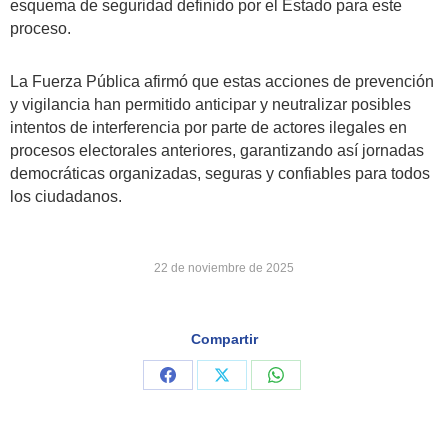
esquema de seguridad definido por el Estado para este
proceso.
La Fuerza Pública afirmó que estas acciones de prevención
y vigilancia han permitido anticipar y neutralizar posibles
intentos de interferencia por parte de actores ilegales en
procesos electorales anteriores, garantizando así jornadas
democráticas organizadas, seguras y confiables para todos
los ciudadanos.
22 de noviembre de 2025
Compartir
Share
Share
Share
on
on
on