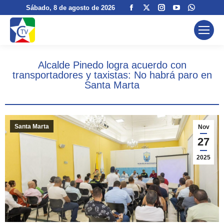
Facebook
X
Instagram
YouTube
Whatsa
Sábado
, 8 de agosto de 2026
page
page
page
page
page
opens
opens
opens
opens
opens
in
in
in
in
in
new
new
new
new
new
Alcalde Pinedo logra acuerdo con
window
window
window
window
window
transportadores y taxistas: No habrá paro en
Santa Marta
Santa Marta
Nov
27
2025