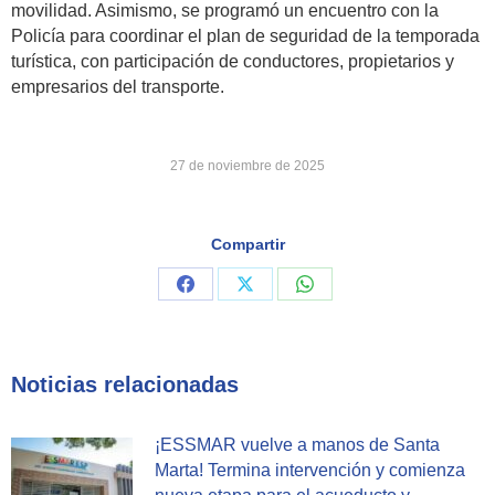
movilidad. Asimismo, se programó un encuentro con la
Policía para coordinar el plan de seguridad de la temporada
turística, con participación de conductores, propietarios y
empresarios del transporte.
27 de noviembre de 2025
Compartir
Share
Share
Share
on
on
on
Facebook
X
WhatsApp
Noticias relacionadas
¡ESSMAR vuelve a manos de Santa
Marta! Termina intervención y comienza