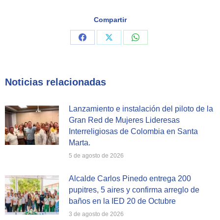
Compartir
Share
Share
Share
on
on
on
Facebook
X
WhatsApp
Noticias relacionadas
Lanzamiento e instalación del piloto de la
Gran Red de Mujeres Lideresas
Interreligiosas de Colombia en Santa
Marta.
5 de agosto de 2026
Alcalde Carlos Pinedo entrega 200
pupitres, 5 aires y confirma arreglo de
baños en la IED 20 de Octubre
3 de agosto de 2026