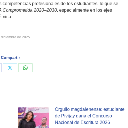
s competencias profesionales de los estudiantes, lo que se
Comprometida 2020–2030
, especialmente en los ejes
émica.
 diciembre de 2025
Compartir
are
Share
Share
on
on
cebook
X
WhatsApp
Orgullo magdalenense: estudiante
de Pivijay gana el Concurso
Nacional de Escritura 2026