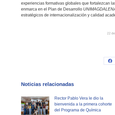
experiencias formativas globales que fortalezcan la
enmarca en el Plan de Desarrollo
UNIMAGDALENA 
estratégicos de internacionalización y calidad acad
22 de
Sh
on
Fa
Noticias relacionadas
Rector Pablo Vera le dio la
bienvenida a la primera cohorte
del Programa de Química