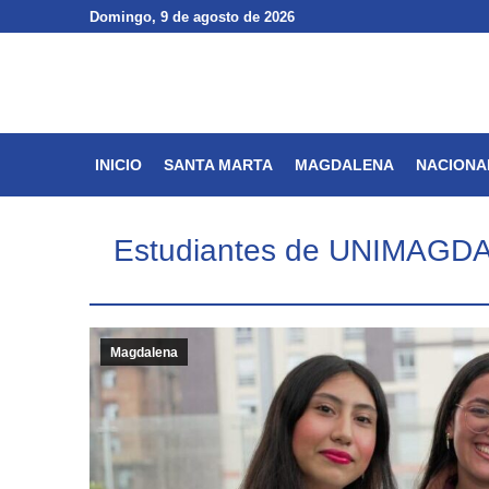
Domingo
Domingo
, 9 de agosto de 2026
, 9 de agosto de 2026
INICIO
SANTA MARTA
INICIO
SANTA MARTA
MAGDALENA
NACIONA
Estudiantes de UNIMAGDAL
Magdalena