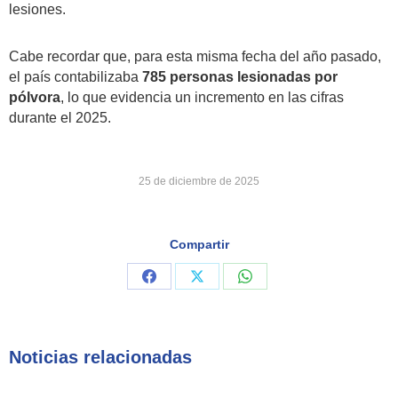
lesiones.
Cabe recordar que, para esta misma fecha del año pasado,
el país contabilizaba
785 personas lesionadas por
pólvora
, lo que evidencia un incremento en las cifras
durante el 2025.
25 de diciembre de 2025
Compartir
Share
Share
Share
on
on
on
Facebook
X
WhatsApp
Noticias relacionadas